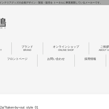
インテリアグッズの企画デザイン・製造・販売を トータルに事業展開しているメーカーです。
り
ブランド
オンラインショップ
ご挨拶
RY
BRAND
ONLINE SHOP
ABOUT U
フロントページ
お問い合わせ
採用情報
2a/?taken-by=out_style_01