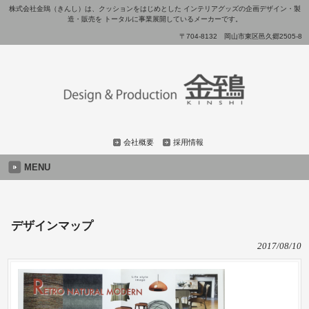
株式会社金鵄（きんし）は、クッションをはじめとした インテリアグッズの企画デザイン・製
造・販売を トータルに事業展開しているメーカーです。
〒704-8132 岡山市東区邑久郷2505-8
会社概要
採用情報
MENU
デザインマップ
2017/08/10