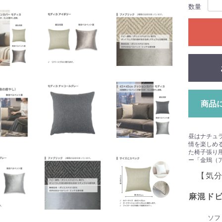
数量
商品
昼はナチュ
情を楽しめ
た椅子張り
ー「金鵄（
【気
麻混ドビ
ソフ