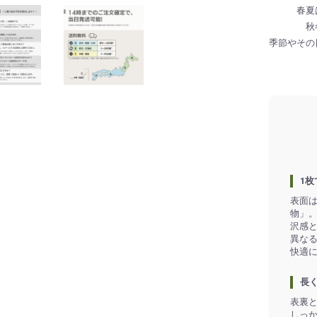
春夏
秋
季節やその
1
表面
物」
沢感
異な
快適
長
表裏
しっ