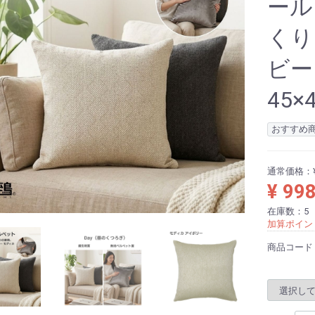
ール
くり
ビー
45×
おすすめ
通常価格：
¥ 99
在庫数：5
加算ポイン
商品コード