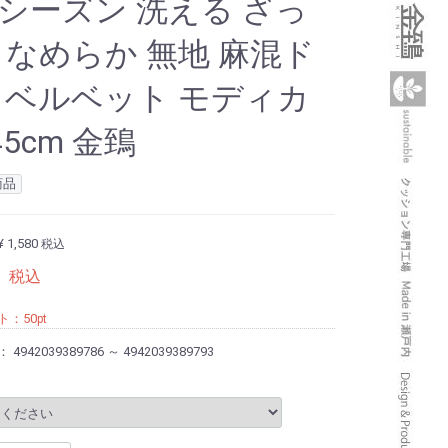
シーズン 洗える ざっ
 なめらか 無地 麻混ド
 ベルベット モディカ
45cm 金鵄
商品
¥ 1,580
税込
8
税込
ト：
50
pt
：
4942039389786 ～ 4942039389793