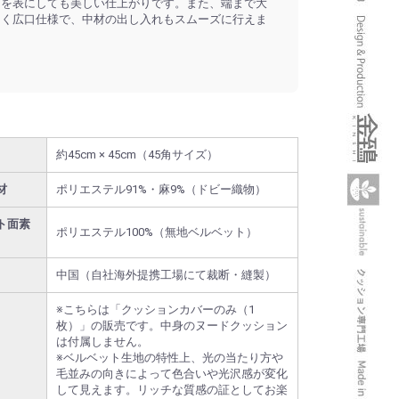
面を表にしても美しい仕上がりです。また、端まで大
開く広口仕様で、中材の出し入れもスムーズに行えま
約45cm × 45cm（45角サイズ）
材
ポリエステル91%・麻9%（ドビー織物）
ト面素
ポリエステル100%（無地ベルベット）
中国（自社海外提携工場にて裁断・縫製）
※こちらは「クッションカバーのみ（1
枚）」の販売です。中身のヌードクッション
は付属しません。
※ベルベット生地の特性上、光の当たり方や
毛並みの向きによって色合いや光沢感が変化
して見えます。リッチな質感の証としてお楽