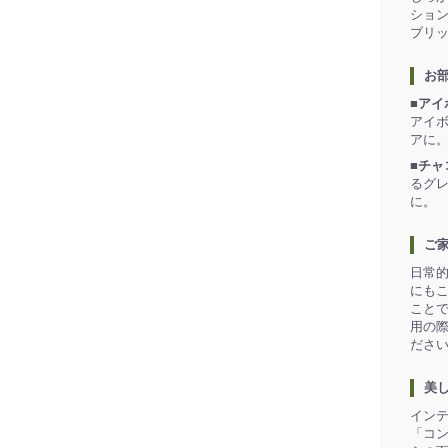
ショ
ブリ
お
■アイ
アイ
アに
■チャ
るグ
に。
ご
日常
にも
こと
用の
ださ
美
イン
「コ