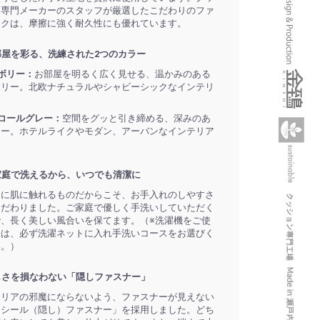
ン専門メーカーのスタッフが厳選したこだわりのファ
ックは、摩擦に強く耐久性にも優れています。
部屋を彩る、洗練された2つのカラー
ボリー：
お部屋を明るく広く見せる、温かみのある
ボリー。北欧ナチュラルやシャビーシックなインテリ
。
コールグレー：
空間をグッと引き締める、深みのあ
レー。ホテルライクやモダン、アーバンなインテリア
家庭で洗えるから、いつでも清潔に
的に肌に触れるものだからこそ、お手入れのしやすさ
こだわりました。ご家庭で優しく手洗いしていただく
で、長く美しい風合いを保てます。（※洗濯機をご使
際は、必ず洗濯ネットに入れ手洗いコースをお選びく
い。）
しさを損なわない「隠しファスナー」
テリアの邪魔にならないよう、ファスナーが見えない
ンシール（隠し）ファスナー」を採用しました。どち