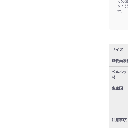
らの
きく
す。
サイズ
織物面素
ベルベッ
材
生産国
注意事項