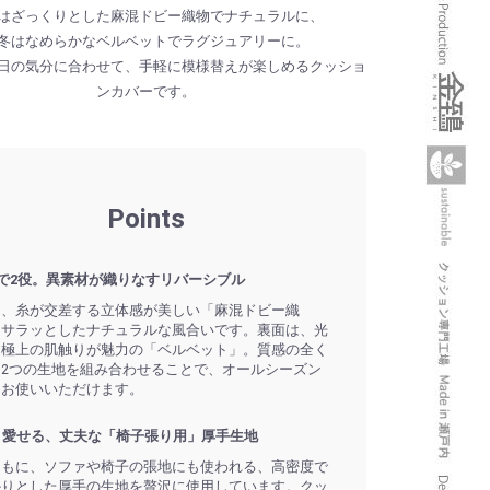
はざっくりとした麻混ドビー織物でナチュラルに、
冬はなめらかなベルベットでラグジュアリーに。
日の気分に合わせて、手軽に模様替えが楽しめるクッショ
ンカバーです。
Points
枚で2役。異素材が織りなすリバーシブル
は、糸が交差する立体感が美しい「麻混ドビー織
。サラッとしたナチュラルな風合いです。裏面は、光
と極上の肌触りが魅力の「ベルベット」。質感の全く
る2つの生地を組み合わせることで、オールシーズン
にお使いいただけます。
く愛せる、丈夫な「椅子張り用」厚手生地
ともに、ソファや椅子の張地にも使われる、高密度で
かりとした厚手の生地を贅沢に使用しています。クッ