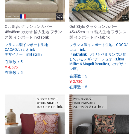
Out Style クッションカバー
Out Style クッションカバー
45x45cm カカオ 輸入生地 フラン
45x45cm ココ 輸入生地 フランス
ス製 インポート inkfabrik
製 インポート inkfabrik
フランス製インポート生地
フランス製インポート生地 COCO/
CACAO/カカオ ink
ココ ink.
デザイナー「inkfabrik」
「inkfabrik」パリとベルリンで活動
しているデザイナーデュオ（Elisa
在庫数：5
Millier & Magali Beaulieu）のデザイ
¥ 4,675
ン画。
在庫数：5
在庫数：5
¥ 2,780
在庫数：5