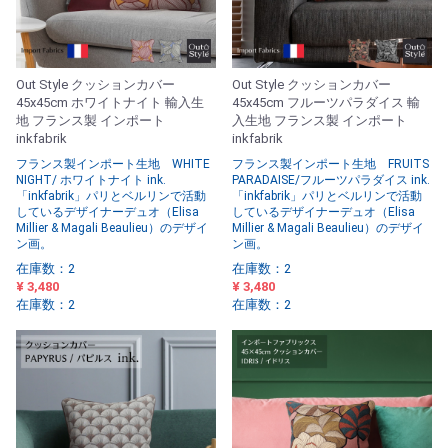
Out Style クッションカバー
Out Style クッションカバー
45x45cm ホワイトナイト 輸入生
45x45cm フルーツパラダイス 輸
地 フランス製 インポート
入生地 フランス製 インポート
inkfabrik
inkfabrik
フランス製インポート生地 WHITE
フランス製インポート生地 FRUITS
NIGHT/ ホワイトナイト ink.
PARADAISE/フルーツパラダイス ink.
「inkfabrik」パリとベルリンで活動
「inkfabrik」パリとベルリンで活動
しているデザイナーデュオ（Elisa
しているデザイナーデュオ（Elisa
Millier & Magali Beaulieu）のデザイ
Millier & Magali Beaulieu）のデザイ
ン画。
ン画。
在庫数：2
在庫数：2
¥ 3,480
¥ 3,480
在庫数：2
在庫数：2