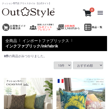
クッション専門店 アウトスタイル 【公式サイト】
Menu
0
全商品
インポートファブリックス
インクファブリック/inkfabrik
8
件
の商品がみつかりました。