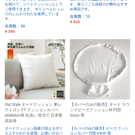
を掛けて、シートクッションとして
す。座りごこち抜群のの弊社おすす
ご使用できます。 ボリュームたっぷ
め商品です。
りのふんわりわたを使用していま
在庫数：10
す。
¥ 820
在庫数：50
¥ 398
Out Style ヌードクッション 東レ
【カバーのみの販売】ヌード ラウ
テトロン FT クッションカバー
ンドビーズクッションM 円型
60x60cm用 丸洗い 背当て 日本製
63cm 用
高反発
ヌードクッション国産の洗えるポリ
【カバーのみの販売】ビーズ クッシ
エステルわたを使用。お使いのカバ
ョンカバー 円型 63cm 用