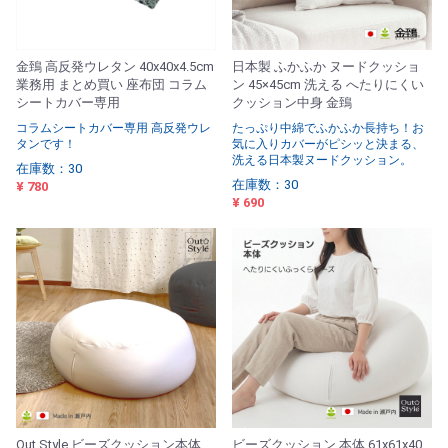
金鵄 高反発ウレタン 40x40x4.5cm
日本製 ふかふか ヌードクッショ
業務用 まとめ買い 座布団 コラム
ン 45×45cm 洗える へたりにくい
シートカバー専用
クッション中身 金鵄
コラムシートカバー専用 高反発ウレ
たっぷり中綿でふかふか長持ち！お
タンです！
気に入りカバーがピシッと決まる、
洗える日本製ヌードクッション。
在庫数：30
在庫数：30
¥ 780
¥ 690
Out Style ビーズクッション本体
ビーズクッション 本体 61x61x40