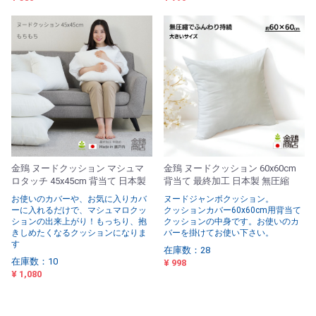
金鵄 ヌードクッション マシュマ
金鵄 ヌードクッション 60x60cm
ロタッチ 45x45cm 背当て 日本製
背当て 最終加工 日本製 無圧縮
お使いのカバーや、お気に入りカバ
ヌードジャンボクッション。
ーに入れるだけで、マシュマロクッ
クッションカバー60x60cm用背当て
ションの出来上がり！もっちり、抱
クッションの中身です。お使いのカ
きしめたくなるクッションになりま
バーを掛けてお使い下さい。
す
在庫数：28
在庫数：10
¥ 998
¥ 1,080