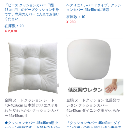
「ビーズ クッションカバー 円型
ヘタりにくいハードタイプ。クッシ
63cm 用」のビーズクッション中身
ョンカバー 45x45cmに適応
です。専用のカバーに入れてお使い
在庫数：10
ください。
¥ 980
在庫数：20
¥ 2,870
金鵄 ヌードクッション シート
金鵄 ヌードクッション 低反発ウ
40x40x6cm 日本製 ポリエステル
レタン クッションカバー
わた やわらかい クッションカバ
45x43cm ダイニング用 やわらか
ー45x45cm用
い
◆クッションカバー 45x45cm用 ク
「クッションカバー 45x43cm ダイ
ッション中身です。 お好みのカバー
ニング用」の低反発ウレタン中身で