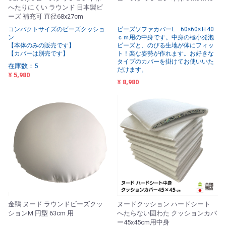
へたりにくい ラウンド 日本製ビ
ーズ 補充可 直径68x27cm
コンパクトサイズのビーズクッショ
ビーズソファカバーL 60×60×Ｈ40
ン
ｃｍ用の中身です。中身の極小発泡
【本体のみの販売です】
ビーズと、のびる生地が体にフィッ
【カバーは別売です】
ト！楽な姿勢が作れます。お好きな
タイプのカバーを掛けてお使いいた
在庫数：5
だけます。
¥ 5,980
¥ 8,980
金鵄 ヌード ラウンドビーズクッ
ヌードクッション ハードシート
ションM 円型 63cm 用
へたらない固わた クッションカバ
ー45x45cm用中身