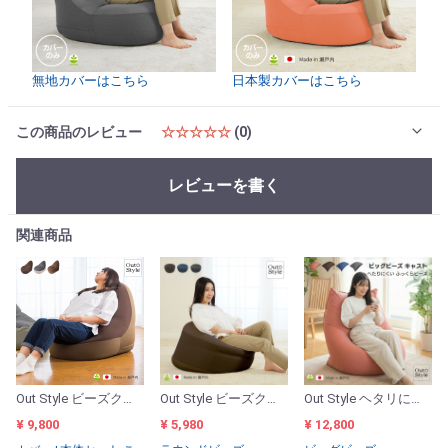
無地カバーはこちら
日本製カバーはこちら
この商品のレビュー
☆☆☆☆☆
(0)
レビューを書く
関連商品
Out Style ビーズクッション へたりにくいドロップ 背もたれ付き 日本製ビーズ 補充可 カバー洗える 65x80x60cm パイル ベロア
Out Style ビーズクッション ラウンド へたりにくい 日本製ビーズ 補充可 カバー洗える 直径68x27cm キャスト
Out Style ヘタリにくい ビーズクッション ビッグ 特大 日本製 発泡ビーズ 補充可 洗えるカバー 95x125x25cm キャスト
¥ 9,800
¥ 5,980
¥ 12,800